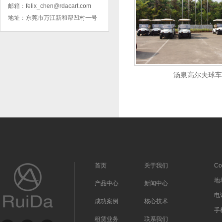
邮箱：
felix_chen@rdacart.com
地址：
东莞市万江新和帮凹村一号
电动平板车
汤泉高尔夫球车
2+2座电动高尔夫球车
首页
关于我们
C
地
产品中心
新闻中心
电话
成功案例
核心技术
手
租赁业务
联系我们